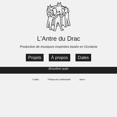
L'Antre du Drac
Production de musiques inopinées basée en Occitanie
Projets
À propos
Dates
Brouillon auto
Crédits
Politique de confidentialité
admin